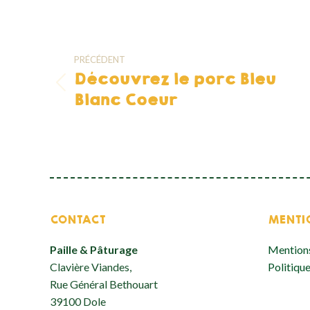
Navigation
PRÉCÉDENT
article
Découvrez le porc Bleu
Article
Blanc Coeur
précédent
:
CONTACT
MENTI
Paille & Pâturage
Mentions
Clavière Viandes,
Politique
Rue Général Bethouart
39100 Dole