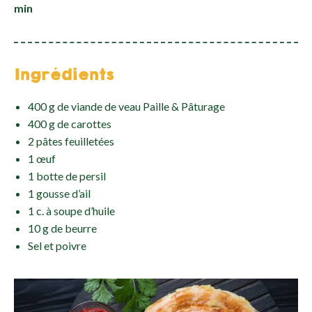
min
Ingrédients
400 g de viande de veau Paille & Pâturage
400 g de carottes
2 pâtes feuilletées
1 œuf
1 botte de persil
1 gousse d’ail
1 c. à soupe d’huile
10 g de beurre
Sel et poivre