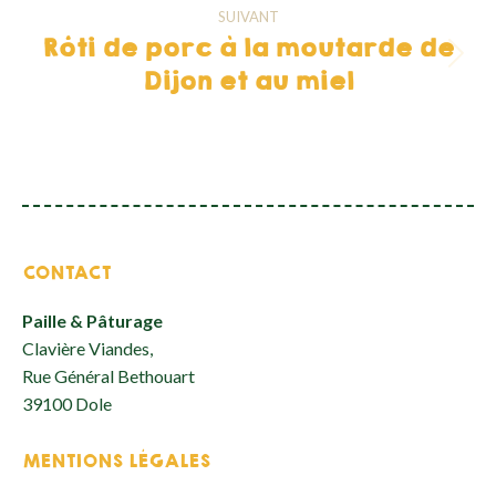
:
SUIVANT
Rôti de porc à la moutarde de
Article
Dijon et au miel
suivant
:
CONTACT
Paille & Pâturage
Clavière Viandes,
Rue Général Bethouart
39100 Dole
MENTIONS LÉGALES